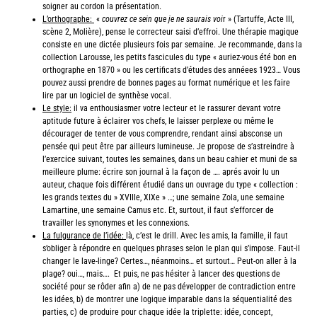
soigner au cordon la présentation.
L’orthographe:
«
couvrez ce sein que je ne saurais voi
r » (Tartuffe, Acte III,
scène 2, Molière), pense le correcteur saisi d’effroi. Une thérapie magique
consiste en une dictée plusieurs fois par semaine. Je recommande, dans la
collection Larousse, les petits fascicules du type « auriez-vous été bon en
orthographe en 1870 » ou les certificats d’études des annéees 1923… Vous
pouvez aussi prendre de bonnes pages au format numérique et les faire
lire par un logiciel de synthèse vocal.
Le style:
il va enthousiasmer votre lecteur et le rassurer devant votre
aptitude future à éclairer vos chefs, le laisser perplexe ou même le
décourager de tenter de vous comprendre, rendant ainsi absconse un
pensée qui peut être par ailleurs lumineuse. Je propose de s’astreindre à
l’exercice suivant, toutes les semaines, dans un beau cahier et muni de sa
meilleure plume: écrire son journal à la façon de …. aprés avoir lu un
auteur, chaque fois différent étudié dans un ouvrage du type « collection :
les grands textes du » XVIIIe, XIXe » …; une semaine Zola, une semaine
Lamartine, une semaine Camus etc. Et, surtout, il faut s’efforcer de
travailler les synonymes et les connexions.
La fulgurance de l’idée:
là, c’est le drill. Avec les amis, la famille, il faut
s’obliger à répondre en quelques phrases selon le plan qui s’impose. Faut-il
changer le lave-linge? Certes…, néanmoins… et surtout… Peut-on aller à la
plage? oui…, mais…. Et puis, ne pas hésiter à lancer des questions de
société pour se rôder afin a) de ne pas développer de contradiction entre
les idées, b) de montrer une logique imparable dans la séquentialité des
parties, c) de produire pour chaque idée la triplette: idée, concept,