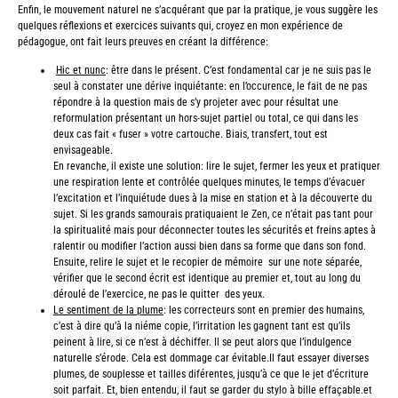
Enfin, le mouvement naturel ne s’acquérant que par la pratique, je vous suggère les
quelques réflexions et exercices suivants qui, croyez en mon expérience de
pédagogue, ont fait leurs preuves en créant la différence:
Hic et nunc
: être dans le présent. C’est fondamental car je ne suis pas le
seul à constater une dérive inquiétante: en l’occurence, le fait de ne pas
répondre à la question mais de s’y projeter avec pour résultat une
reformulation présentant un hors-sujet partiel ou total, ce qui dans les
deux cas fait « fuser » votre cartouche. Biais, transfert, tout est
envisageable.
En revanche, il existe une solution: lire le sujet, fermer les yeux et pratiquer
une respiration lente et contrôlée quelques minutes, le temps d’évacuer
l’excitation et l’inquiétude dues à la mise en station et à la découverte du
sujet. Si les grands samourais pratiquaient le Zen, ce n’était pas tant pour
la spiritualité mais pour déconnecter toutes les sécurités et freins aptes à
ralentir ou modifier l’action aussi bien dans sa forme que dans son fond.
Ensuite, relire le sujet et le recopier de mémoire sur une note séparée,
vérifier que le second écrit est identique au premier et, tout au long du
déroulé de l’exercice, ne pas le quitter des yeux.
Le sentiment de la plume
: les correcteurs sont en premier des humains,
c’est à dire qu’à la niéme copie, l’irritation les gagnent tant est qu’ils
peinent à lire, si ce n’est à déchiffer. Il se peut alors que l’indulgence
naturelle s’érode. Cela est dommage car évitable.Il faut essayer diverses
plumes, de souplesse et tailles diférentes, jusqu’à ce que le jet d’écriture
soit parfait. Et, bien entendu, il faut se garder du stylo à bille effaçable.et